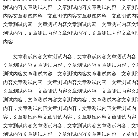
测试内容文章测试内容，文章测试内容文章测试内容，文章测
内容文章测试内容，文章测试内容文章测试内容，文章测试内
文章测试内容，文章测试内容文章测试内容，文章测试内容文
测试内容，文章测试内容文章测试内容，文章测试内容文章测
内容
文章测试内容文章测试内容，文章测试内容文章测试内容
文章测试内容文章测试内容，文章测试内容文章测试内容，文
测试内容文章测试内容，文章测试内容文章测试内容，文章测
内容文章测试内容，文章测试内容文章测试内容，文章测试内
文章测试内容，文章测试内容文章测试内容，文章测试内容文
测试内容，文章测试内容文章测试内容，文章测试内容文章测
内容，文章测试内容文章测试内容，文章测试内容文章测试内
容，文章测试内容文章测试内容，文章测试内容文章测试内容
文章测试内容文章测试内容，文章测试内容文章测试内容，文
测试内容文章测试内容，文章测试内容文章测试内容，文章测