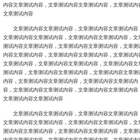
内容文章测试内容，文章测试内容文章测试内容，文章测试内
文章测试内容
文章测试内容文章测试内容，文章测试内容文章测试内容
文章测试内容文章测试内容，文章测试内容文章测试内容，文
测试内容文章测试内容，文章测试内容文章测试内容，文章测
内容文章测试内容，文章测试内容文章测试内容，文章测试内
文章测试内容，文章测试内容文章测试内容，文章测试内容文
测试内容，文章测试内容文章测试内容，文章测试内容文章测
内容，文章测试内容文章测试内容，文章测试内容文章测试内
容，文章测试内容文章测试内容，文章测试内容文章测试内容
文章测试内容文章测试内容
文章测试内容文章测试内容，文章测试内容文章测试内容
文章测试内容文章测试内容，文章测试内容文章测试内容，文
测试内容文章测试内容，文章测试内容文章测试内容，文章测
内容文章测试内容，文章测试内容文章测试内容，文章测试内