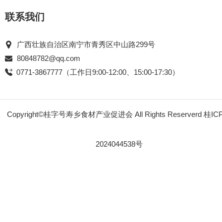
联系我们
广西壮族自治区南宁市青秀区中山路299号
80848782@qq.com
0771-3867777（工作日9:00-12:00、15:00-17:30）
Copyright©桂字号寿乡食材产业促进会 All Rights Reserverd
桂IC
2024044538号