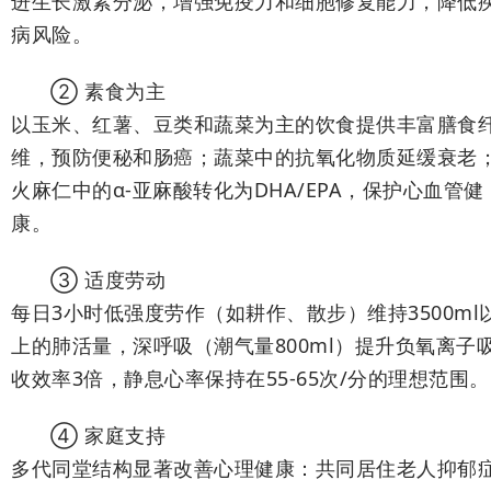
进生长激素分泌，增强免疫力和细胞修复能力，降低
病风险。
② 素食为主
以玉米、红薯、豆类和蔬菜为主的饮食提供丰富膳食
维，预防便秘和肠癌；蔬菜中的抗氧化物质延缓衰老
火麻仁中的α-亚麻酸转化为DHA/EPA，保护心血管健
康。
③ 适度劳动
每日3小时低强度劳作（如耕作、散步）维持3500ml
上的肺活量，深呼吸（潮气量800ml）提升负氧离子
收效率3倍，静息心率保持在55-65次/分的理想范围。
④ 家庭支持
多代同堂结构显著改善心理健康：共同居住老人抑郁